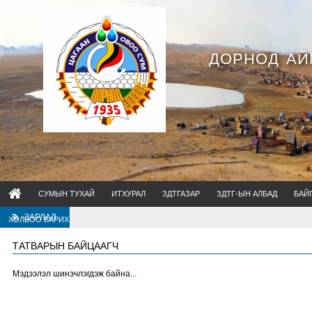
ДОРНОД АЙ
СУМЫН ТУХАЙ
ИТХУРАЛ
ЗДТГАЗАР
ЗДТГ-ЫН АЛБАД
БАЙ
ЗАРЛАЛ
ХОЛБОО БАРИХ
ТАТВАРЫН БАЙЦААГЧ
Мэдээлэл шинэчлэгдэж байна...