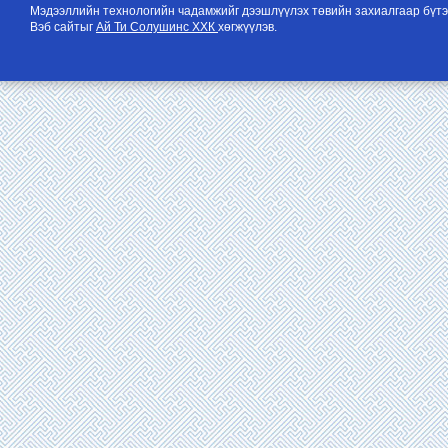
Мэдээллийн технологийн чадамжийг дээшлүүлэх төвийн захиалгаар бүтэ
Вэб сайтыг
Ай Ти Солушинс ХХК
хөгжүүлэв.