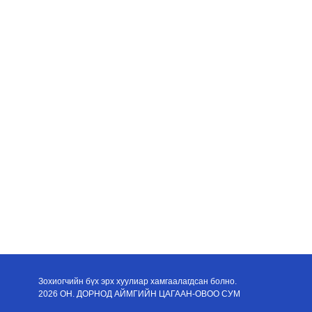
Зохиогчийн бүх эрх хуулиар хамгаалагдсан болно.
2026 ОН. ДОРНОД АЙМГИЙН ЦАГААН-ОВОО СУМ