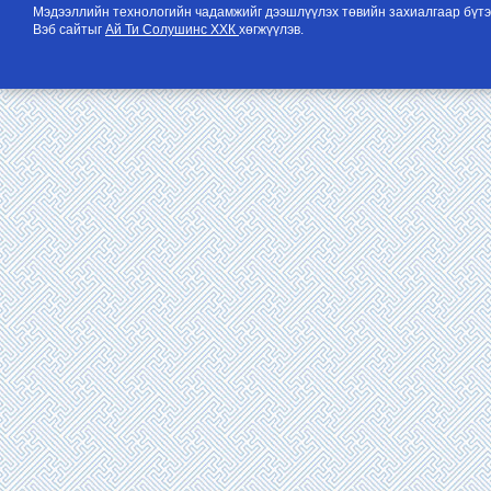
Мэдээллийн технологийн чадамжийг дээшлүүлэх төвийн захиалгаар бүтэ
Вэб сайтыг
Ай Ти Солушинс ХХК
хөгжүүлэв.