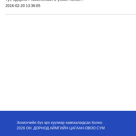
2016-02-20 13:36:05
Зохиогчийн бүх эрх хуулиар хамгаалагдсан болно.
2026 ОН. ДОРНОД АЙМГИЙН ЦАГААН-ОВОО СУМ