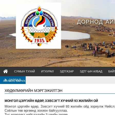
ДОРНОД АЙ
СУМЫН ТУХАЙ
ИТХУРАЛ
ЗДТГАЗАР
ЗДТГ-ЫН АЛБАД
БАЙ
ЗАРЛАЛ
ХОЛБОО БАРИХ
ХӨДӨЛМӨРИЙН МЭРГЭЖИЛТЭН
МОНГОЛ ЦЭРГИЙН ӨДӨР, ЗЭВСЭГТ ХҮЧНИЙ 93 ЖИЛИЙН ОЙ
Монгол цэргийн өдөр, Зэвсэгт хүчний 93 жилийн ойд зориулж Нийсл
Соёлын төв өргөөнд зохион байгууллаа.
Тус өдөрлөгт нийслэлийн 3 үеийн төлөө...